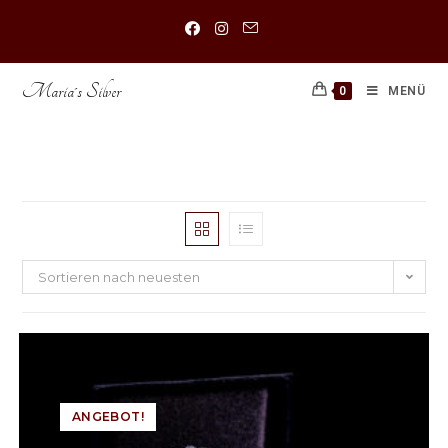
Maria´s Silver
0
MENÜ
Anhänger
Sortieren nach neuesten
ANGEBOT!