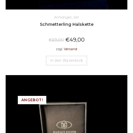
Anhänger
,
Set
Schmetterling Halskette
€
49,00
€
69,00
zzgl.
Versand
In den Warenkorb
ANGEBOT!