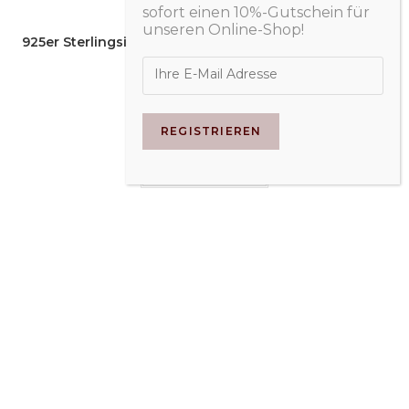
Anhänger
925er Sterlingsilber Lebensbaumanhänger mit Koralle
Abonnieren Sie Maria’s Silvers
verziert
Newsletter und bekommen Sie
sofort einen 10%-Gutschein für
unseren Online-Shop!
€
69,90
zzgl.
Versand
In den Warenkorb