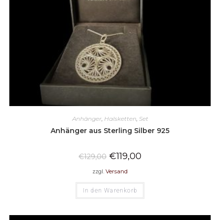
Anhänger
,
Halsketten
,
Set
Anhänger aus Sterling Silber 925
€
119,00
€
129,00
zzgl.
Versand
In den Warenkorb