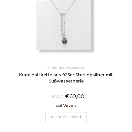
Anhänger
,
Halsketten
Kugelhalskette aus 925er Sterlingsilber mit
Süßwasserperle
€
69,00
€
89,00
zzgl.
Versand
In den Warenkorb