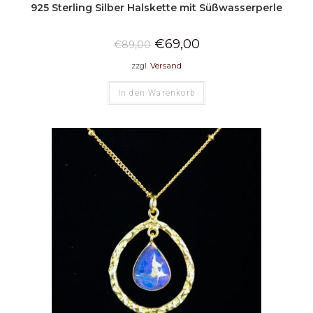
925 Sterling Silber Halskette mit Süßwasserperle
€
69,00
€
89,00
zzgl.
Versand
In den Warenkorb