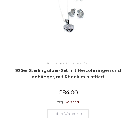
Anhänger
,
Ohrringe
,
Set
925er Sterlingsilber-Set mit Herzohrringen und
anhänger, mit Rhodium plattiert
€
84,00
zzgl.
Versand
In den Warenkorb