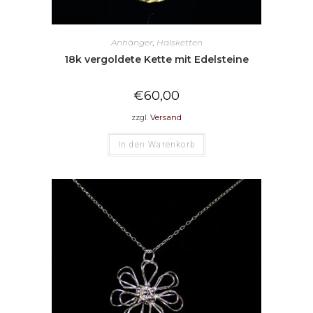
Anhänger
,
Halsketten
18k vergoldete Kette mit Edelsteine
€
60,00
zzgl.
Versand
In den Warenkorb