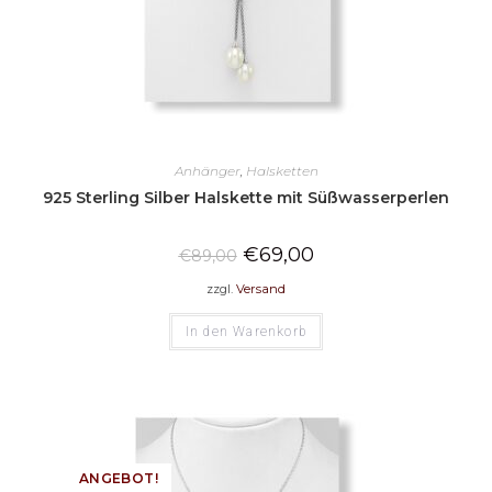
Anhänger
,
Halsketten
925 Sterling Silber Halskette mit Süßwasserperlen
€
69,00
€
89,00
zzgl.
Versand
In den Warenkorb
ANGEBOT!