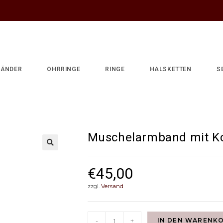
ÄNDER
OHRRINGE
RINGE
HALSKETTEN
S
Muschelarmband mit Koralle
Muschelarmband mit Ko
€
45,00
zzgl.
Versand
-
+
IN DEN WARENK