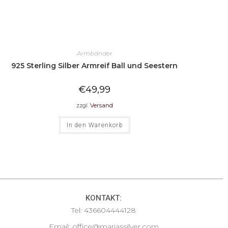
Armbänder
925 Sterling Silber Armreif Ball und Seestern
€
49,99
zzgl.
Versand
In den Warenkorb
KONTAKT:
Tel:
436604444128
Email:
office@mariassilver.com