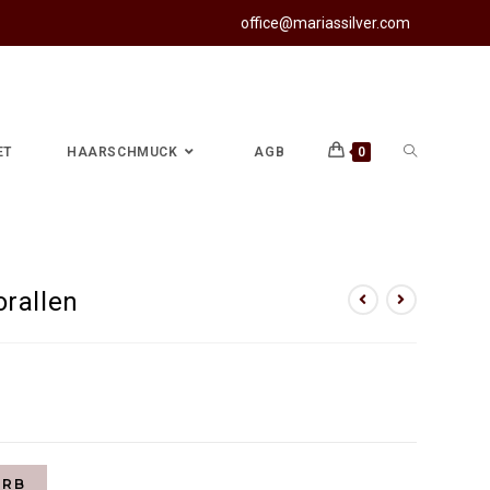
office@mariassilver.com
ET
HAARSCHMUCK
AGB
0
n
rallen
ORB