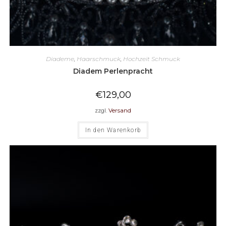
Diademe
,
Haarschmuck
,
Hochzeit Schmuck
Diadem Perlenpracht
€
129,00
zzgl.
Versand
In den Warenkorb