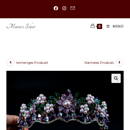
Maria´s Silver
0
MENÜ
Diadem Ruby
Vorheriges Produkt
Nächstes Produkt