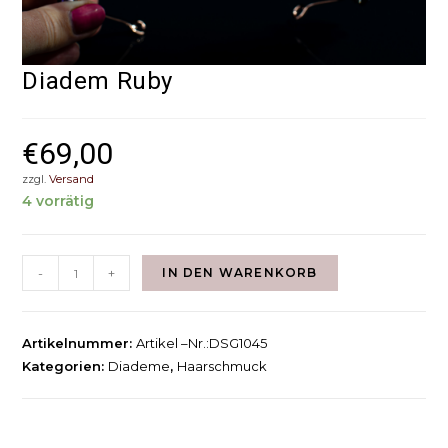
Diadem Ruby
€
69,00
zzgl.
Versand
4 vorrätig
-
+
IN DEN WARENKORB
Artikelnummer:
Artikel –Nr.:DSG1045
Kategorien:
Diademe
,
Haarschmuck