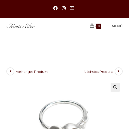
Maria´s Silver
0
MENÜ
925 Sterling Silber Ring verziert
mit Süßwasserperle
Vorheriges Produkt
Nächstes Produkt