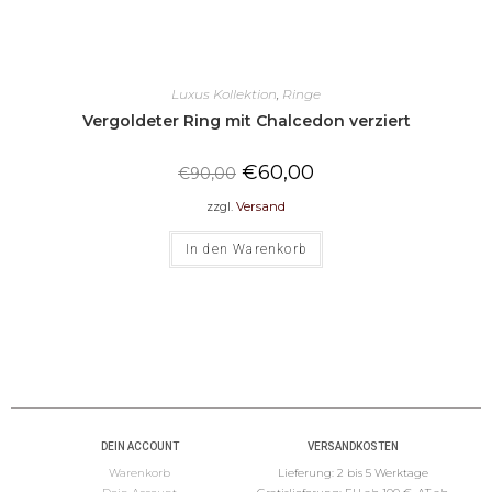
Luxus Kollektion
,
Ringe
Vergoldeter Ring mit Chalcedon verziert
€
60,00
€
90,00
zzgl.
Versand
In den Warenkorb
DEIN ACCOUNT
VERSANDKOSTEN
Warenkorb
Lieferung: 2 bis 5 Werktage