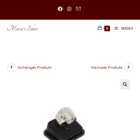
Maria´s Silver
0
MENÜ
925 Sterling Silber Filigran Ring
Vorheriges Produkt
Nächstes Produkt