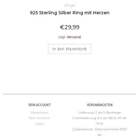
Ringe
925 Sterling Silber Ring mit Herzen
€
29,99
zzgl.
Versand
In den Warenkorb
DEIN ACCOUNT
VERSANDKOSTEN
Warenkorb
Lieferung: 2 bis 5 Werktage
Dein Account
Gratislieferung: EU ab 100 €, AT ab
Logi
n
70 €
Zustelldienst: Österreichische POST
AG