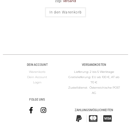
zzgl.
Versand
In den Warenkorb
DEIN ACCOUNT
VERSANDKOSTEN
Warenkorb
Lieferung: 2 bis 5 Werktage
Dein Account
Gratislieferung: EU ab 100 €, AT ab
Logi
n
70 €
Zustelldienst: Österreichische POST
AG
FOLGE UNS
ZAHLUNGSMÖGLICHKEITEN